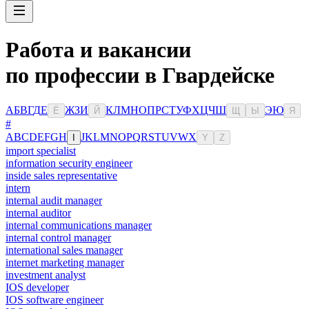
Работа и вакансии
по профессии в Гвардейске
А
Б
В
Г
Д
Е
Ж
З
И
К
Л
М
Н
О
П
Р
С
Т
У
Ф
Х
Ц
Ч
Ш
Э
Ю
Ё
Й
Щ
Ы
Я
#
A
B
C
D
E
F
G
H
J
K
L
M
N
O
P
Q
R
S
T
U
V
W
X
I
Y
Z
import specialist
information security engineer
inside sales representative
intern
internal audit manager
internal auditor
internal communications manager
internal control manager
international sales manager
internet marketing manager
investment analyst
IOS developer
IOS software engineer