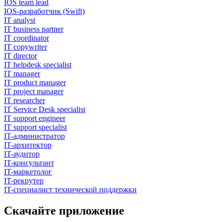
IOS team lead
IOS-разработчик (Swift)
IT analyst
IT business partner
IT coordinator
IT copywriter
IT director
IT helpdesk specialist
IT manager
IT product manager
IT project manager
IT researcher
IT Service Desk specialist
IT support engineer
IT support specialist
IT-администратор
IT-архитектор
IT-аудитор
IT-консультант
IT-маркетолог
IT-рекрутер
IT-специалист технической поддержки
Скачайте приложение